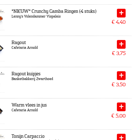
*NIEUW* Crunchy Gamba Ringen (4 stuks)
Lenny's Volendammer Vispaleis
€
4,40
Ragout
Cafetaria Arnold
€
3,75
Ragout kuipjes
Banketbakkerij Zwarthoed
€
3,50
Warm vlees in jus
Cafetaria Arnold
€
5,00
Tonijn Carpaccio