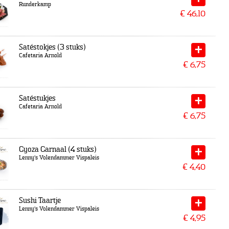
Runderkamp
€
46,10
Satéstokjes (3 stuks)
Cafetaria Arnold
€
6,75
Satéstukjes
Cafetaria Arnold
€
6,75
Gyoza Garnaal (4 stuks)
Lenny's Volendammer Vispaleis
€
4,40
Sushi Taartje
Lenny's Volendammer Vispaleis
€
4,95