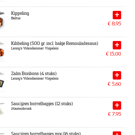
Kippeling
Baltus
€
8,95
Kibbeling (500 gr. incl. bakje Remouladesaus)
Lenny's Volendammer Vispaleis
€
15,00
Zalm Bonbons (4 stuks)
Lenny's Volendammer Vispaleis
€
5,60
Saucijzen borrelhapjes (12 stuks)
Mastenbroek
€
7,95
Saucijzen borrelhapjes mix (16 stuks)