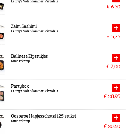
Lenny's Volendammer Vispaleis
€
6,50
Zalm Sashimi
Lenny's Volendammer Vispaleis
€
5,75
Balinese Kipstukjes
Runderkamp
€
7,00
Partybox
Lenny's Volendammer Vispaleis
€
28,95
Oosterse Hapjesschotel (25 stuks)
Runderkamp
€
30,60