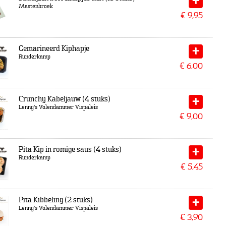
Mastenbroek
€
9,95
Gemarineerd Kiphapje
Runderkamp
€
6,00
Crunchy Kabeljauw (4 stuks)
Lenny's Volendammer Vispaleis
€
9,00
Pita Kip in romige saus (4 stuks)
Runderkamp
€
5,45
Pita Kibbeling (2 stuks)
Lenny's Volendammer Vispaleis
€
3,90