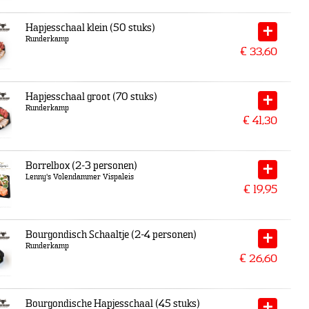
Hapjesschaal klein (50 stuks)
Runderkamp
€
33,60
Hapjesschaal groot (70 stuks)
Runderkamp
€
41,30
Borrelbox (2-3 personen)
Lenny's Volendammer Vispaleis
€
19,95
Bourgondisch Schaaltje (2-4 personen)
Runderkamp
€
26,60
Bourgondische Hapjesschaal (45 stuks)