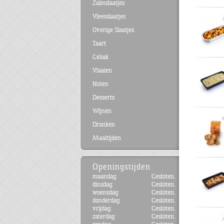
Zalmslaatjes
Vleesslaatjes
Overige Slaatjes
Taart
Gebak
Vlaaien
Noten
Desserts
Wijnen
Dranken
Maaltijden
Openingstijden
maandag:
Gesloten.
dinsdag:
Gesloten.
woensdag:
Gesloten.
donderdag:
Gesloten.
vrijdag:
Gesloten.
zaterdag:
Gesloten.