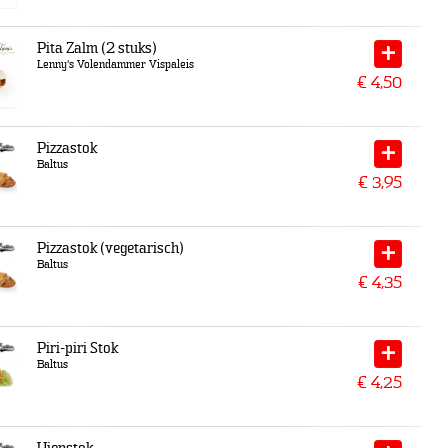
Pita Zalm (2 stuks)
Lenny's Volendammer Vispaleis
€
4,50
Pizzastok
Baltus
€
3,95
Pizzastok (vegetarisch)
Baltus
€
4,35
Piri-piri Stok
Baltus
€
4,25