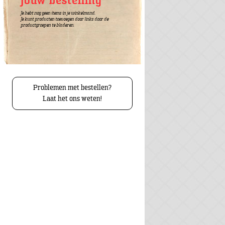
Jouw bestelling
Je hebt nog geen items in je winkelmand.
Je kunt producten toevoegen door links door de
productgroepen te bladeren.
Problemen met bestellen?
Laat het ons weten!