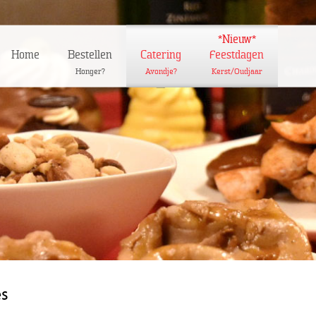
*Nieuw*
Home
Bestellen
Catering
Feestdagen
Honger?
Avondje?
Kerst/Oudjaar
es