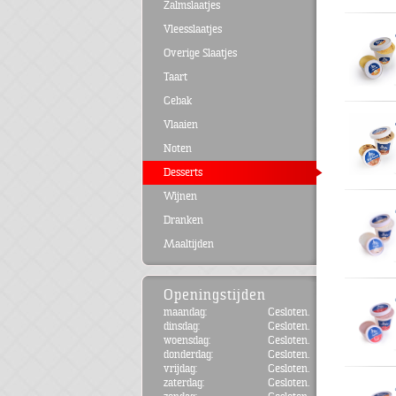
Zalmslaatjes
Vleesslaatjes
Overige Slaatjes
Taart
Gebak
Vlaaien
Noten
Desserts
Wijnen
Dranken
Maaltijden
Openingstijden
maandag:
Gesloten.
dinsdag:
Gesloten.
woensdag:
Gesloten.
donderdag:
Gesloten.
vrijdag:
Gesloten.
zaterdag:
Gesloten.