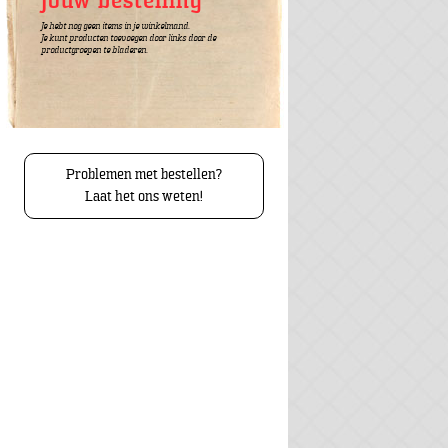
Jouw bestelling
Je hebt nog geen items in je winkelmand.
Je kunt producten toevoegen door links door de
productgroepen te bladeren.
Problemen met bestellen?
Laat het ons weten!