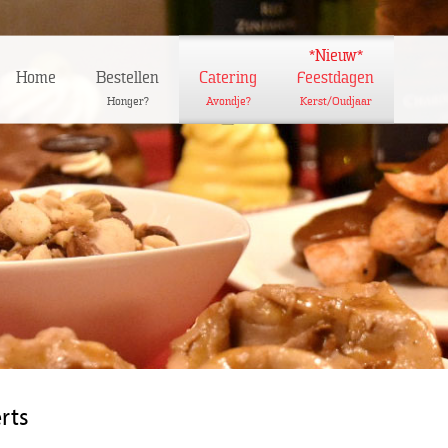
*Nieuw*
Home
Bestellen
Catering
Feestdagen
Honger?
Avondje?
Kerst/Oudjaar
rts