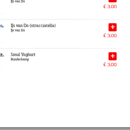
IJs van Do
€
3,00
IJs van Do (stracciatella)
IJs van Do
€
3,00
Smul Yoghurt
Runderkamp
€
3,00